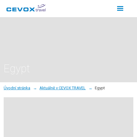
Rozbalení
menu
Egypt
Úvodní stránka
Aktuálně v CEVOX TRAVEL
Egypt