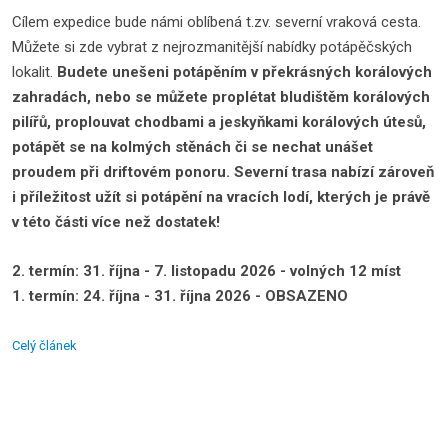
Cílem expedice bude námi oblíbená t.zv. severní vraková cesta.
Můžete si zde vybrat z nejrozmanitější nabídky potápěčských
lokalit.
Budete unešeni potápěním v překrásných korálových
zahradách, nebo se můžete proplétat bludištěm korálových
pilířů, proplouvat chodbami a jeskyňkami korálových útesů,
potápět se na kolmých stěnách či se nechat unášet
proudem při driftovém ponoru. Severní trasa nabízí zároveň
i příležitost užít si potápění na vracích lodí, kterých je právě
v této části více než dostatek!
2. termín: 31. října - 7. listopadu 2026 - volných 12 míst
1. termín: 24. října - 31. října 2026 - OBSAZENO
Celý článek